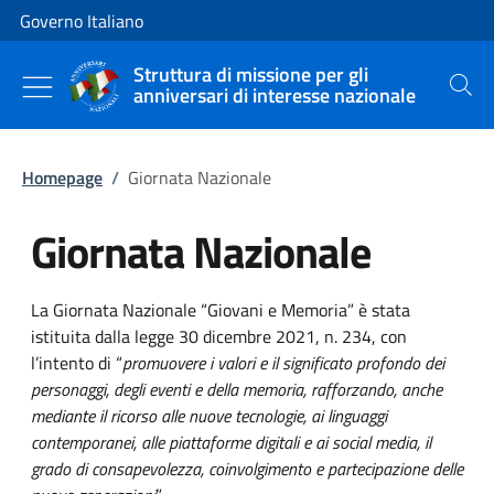
Vai al contenuto
Vai alla navigazione del sito
Governo Italiano
Struttura di missione per gli
anniversari di interesse nazionale
Cerca
Homepage
/
Giornata Nazionale
Giornata Nazionale
La Giornata Nazionale “Giovani e Memoria” è stata
istituita dalla legge 30 dicembre 2021, n. 234, con
l’intento di “
promuovere i valori e il significato profondo dei
personaggi, degli eventi e della memoria, rafforzando, anche
mediante il ricorso alle nuove tecnologie, ai linguaggi
contemporanei, alle piattaforme digitali e ai social media, il
grado di consapevolezza, coinvolgimento e partecipazione delle