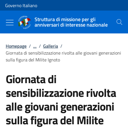
Vai al contenuto
Vai alla navigazione del sito
Governo Italiano
Struttura di missione per gli
anniversari di interesse nazionale
Cerca
Homepage
/
...
/
Galleria
/
Giornata di sensibilizzazione rivolta alle giovani generazioni
sulla figura del Milite Ignoto
Giornata di
sensibilizzazione rivolta
alle giovani generazioni
sulla figura del Milite