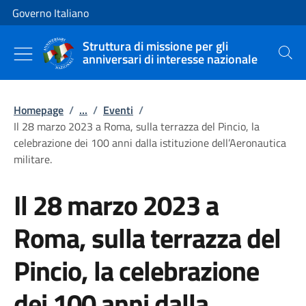
Vai al contenuto
Vai alla navigazione del sito
Governo Italiano
Struttura di missione per gli
anniversari di interesse nazionale
Cerca
Homepage
/
...
/
Eventi
/
Il 28 marzo 2023 a Roma, sulla terrazza del Pincio, la
celebrazione dei 100 anni dalla istituzione dell’Aeronautica
militare.
Il 28 marzo 2023 a
Roma, sulla terrazza del
Pincio, la celebrazione
dei 100 anni dalla