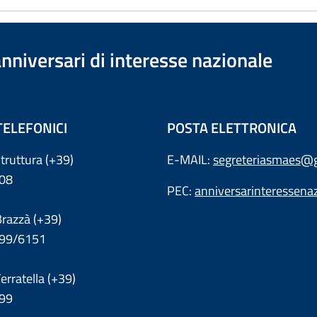
anniversari di interesse nazionale
TELEFONICI
POSTA ELETTRONICA
truttura (+39)
E-MAIL:
segreteriasmaes@g
08
PEC:
anniversarinteressena
Brazzà (+39)
199/6151
erratella (+39)
99