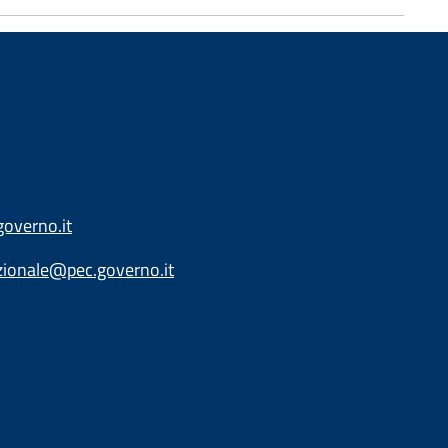
overno.it
zionale@pec.governo.it